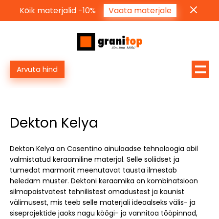
Kõik materjalid -10%
Vaata materjale
Arvuta hind
Dekton Kelya
Dekton Kelya on Cosentino ainulaadse tehnoloogia abil
valmistatud keraamiline materjal. Selle soliidset ja
tumedat marmorit meenutavat tausta ilmestab
heledam muster. Dektoni keraamika on kombinatsioon
silmapaistvatest tehnilistest omadustest ja kaunist
välimusest, mis teeb selle materjali ideaalseks välis- ja
siseprojektide jaoks nagu köögi- ja vannitoa tööpinnad,